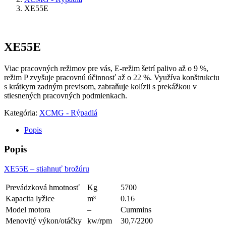
XE55E
XE55E
Viac pracovných režimov pre vás, E-režim šetrí palivo až o 9 %,
režim P zvyšuje pracovnú účinnosť až o 22 %. Využíva konštrukciu
s krátkym zadným previsom, zabraňuje kolízii s prekážkou v
stiesnených pracovných podmienkach.
Kategória:
XCMG - Rýpadlá
Popis
Popis
XE55E – stiahnuť brožúru
Prevádzková hmotnosť
Kg
5700
Kapacita lyžice
m³
0.16
Model motora
–
Cummins
Menovitý výkon/otáčky
kw/rpm
30,7/2200