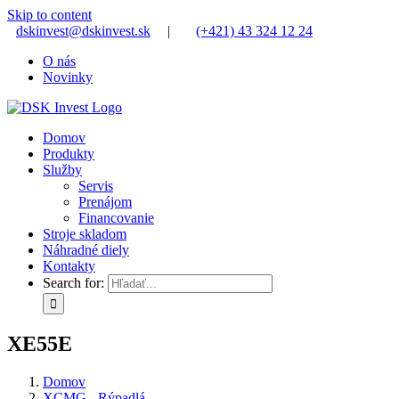
Skip to content
dskinvest@dskinvest.sk
|
(+421) 43 324 12 24
O nás
Novinky
Domov
Produkty
Služby
Servis
Prenájom
Financovanie
Stroje skladom
Náhradné diely
Kontakty
Search for:
XE55E
Domov
XCMG - Rýpadlá