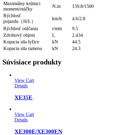
Maximálny krútiaci
N.m
159.8/1500
moment/otáčky
Rýchlosť
km/h
4.6/2.8
pojazdu（H/L）
Rýchlosť otáčania
r/min
9.5
Zdvihový objem
L
2.434
Kopacia sila lyžice
kN
44.5
Kopacia sila ramena
kN
24.3
Súvisiace produkty
View Cart
Details
XE35E
View Cart
Details
XE300E/XE300EN