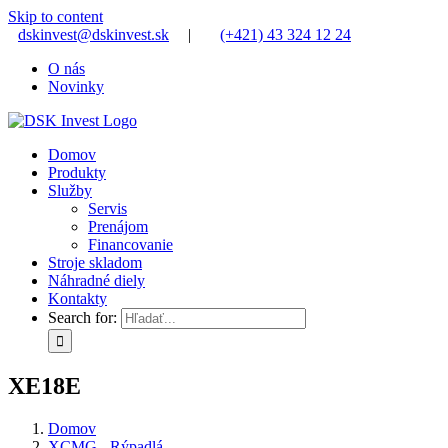
Skip to content
dskinvest@dskinvest.sk
|
(+421) 43 324 12 24
O nás
Novinky
Domov
Produkty
Služby
Servis
Prenájom
Financovanie
Stroje skladom
Náhradné diely
Kontakty
Search for:
XE18E
Domov
XCMG - Rýpadlá