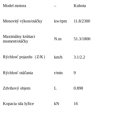
Model motora
–
Kubota
Menovitý výkon/otáčky
kw/rpm
11.8/2300
Maximálny krútiaci
N.m
51.3/1800
moment/otáčky
Rýchlosť pojazdu（Z/K）
km/h
3.1/2.2
Rýchlosť otáčania
r/min
9
Zdvihový objem
L
0.898
Kopacia sila lyžice
kN
16